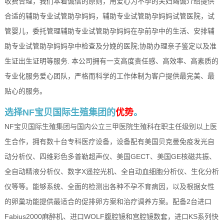
收费合理，我们本着诚信的原则，用爱心为不孕的夫妇竭诚介绍提供
合适的辅助专业试管助孕妈妈，辅助专业试管助孕妈妈试管医院，试
管婴儿，委托管理辅助专业试管助孕妈妈在孕前孕中的生活、安排辅
助专业试管助孕妈妈孕中检查及分娩的医院;协助办理亲子鉴定以及准
生证出生证明等服务. 本公司拥有一支高度责任感、高效率、高素质的
专业化服务爱心团队，严格而科学的工作体制为客户提供最完美、最
贴心的服务。
选择NF宝贝国际生殖集团的
优势
。
NF宝贝国际生殖集团与国内公立三甲医院生殖科在职主任级别以上医
生合作，拥有数十台专科医疗设备，设备配有美国贝克曼免疫发光自
动分析仪、四维彩色多普勒超声仪、美国GECT、美国GE核磁共振、
全自动精液分析仪、数字X遥控光机、全自动血细胞分析仪、生化分析
仪等等。能够系统、全面的检测出各种不孕不育病因，以及根据女性
的卵巢功能提供最适合的促排卵方案和治疗调养方案。配备2台进口
Fabius2000麻醉机、进口WOLF腹腔镜和宫腔镜数套，进口KS系列快