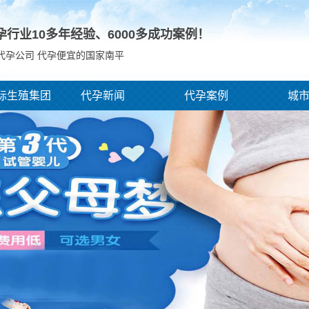
孕行业10多年经验、
6000
多成功案例！
代孕公司 代孕便宜的国家南平
际生殖集团
代孕新闻
代孕案例
城