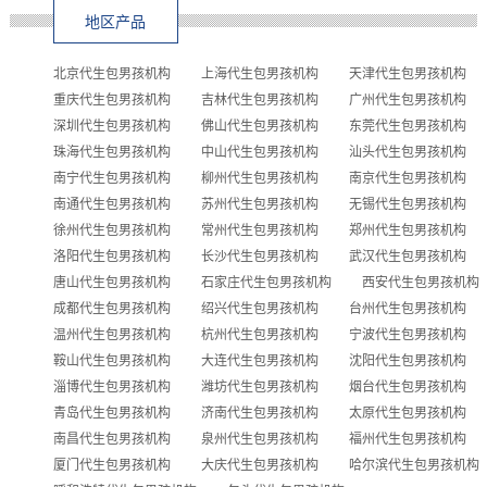
地区产品
北京代生包男孩机构
上海代生包男孩机构
天津代生包男孩机构
重庆代生包男孩机构
吉林代生包男孩机构
广州代生包男孩机构
深圳代生包男孩机构
佛山代生包男孩机构
东莞代生包男孩机构
珠海代生包男孩机构
中山代生包男孩机构
汕头代生包男孩机构
南宁代生包男孩机构
柳州代生包男孩机构
南京代生包男孩机构
南通代生包男孩机构
苏州代生包男孩机构
无锡代生包男孩机构
徐州代生包男孩机构
常州代生包男孩机构
郑州代生包男孩机构
洛阳代生包男孩机构
长沙代生包男孩机构
武汉代生包男孩机构
唐山代生包男孩机构
石家庄代生包男孩机构
西安代生包男孩机构
成都代生包男孩机构
绍兴代生包男孩机构
台州代生包男孩机构
温州代生包男孩机构
杭州代生包男孩机构
宁波代生包男孩机构
鞍山代生包男孩机构
大连代生包男孩机构
沈阳代生包男孩机构
淄博代生包男孩机构
潍坊代生包男孩机构
烟台代生包男孩机构
青岛代生包男孩机构
济南代生包男孩机构
太原代生包男孩机构
南昌代生包男孩机构
泉州代生包男孩机构
福州代生包男孩机构
厦门代生包男孩机构
大庆代生包男孩机构
哈尔滨代生包男孩机构