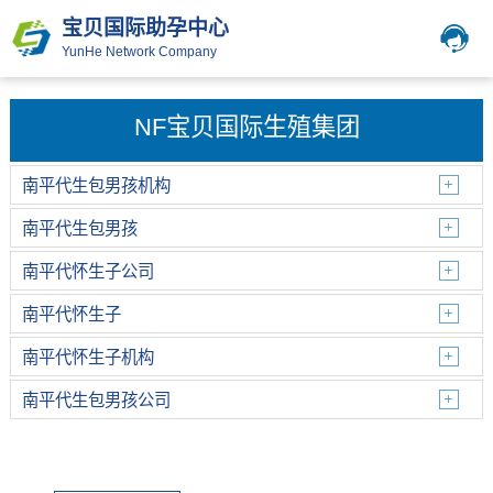
宝贝国际助孕中心
YunHe Network Company
NF宝贝国际生殖集团
南平代生包男孩机构
南平代生包男孩
南平代怀生子公司
南平代怀生子
南平代怀生子机构
南平代生包男孩公司