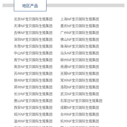
地区产品
北京NF宝贝国际生殖集团
上海NF宝贝国际生殖集团
天津NF宝贝国际生殖集团
重庆NF宝贝国际生殖集团
吉林NF宝贝国际生殖集团
广州NF宝贝国际生殖集团
深圳NF宝贝国际生殖集团
佛山NF宝贝国际生殖集团
东莞NF宝贝国际生殖集团
珠海NF宝贝国际生殖集团
中山NF宝贝国际生殖集团
汕头NF宝贝国际生殖集团
南宁NF宝贝国际生殖集团
柳州NF宝贝国际生殖集团
南京NF宝贝国际生殖集团
南通NF宝贝国际生殖集团
苏州NF宝贝国际生殖集团
无锡NF宝贝国际生殖集团
徐州NF宝贝国际生殖集团
常州NF宝贝国际生殖集团
郑州NF宝贝国际生殖集团
洛阳NF宝贝国际生殖集团
长沙NF宝贝国际生殖集团
武汉NF宝贝国际生殖集团
唐山NF宝贝国际生殖集团
石家庄NF宝贝国际生殖集团
西安NF宝贝国际生殖集团
成都NF宝贝国际生殖集团
绍兴NF宝贝国际生殖集团
台州NF宝贝国际生殖集团
温州NF宝贝国际生殖集团
杭州NF宝贝国际生殖集团