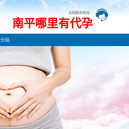
全国服务热线：
南平哪里有代孕
市分站