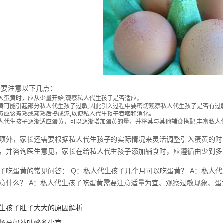
需要注意以下几点：
入蛋黄时，应从少量开始,观察私人代生孩子是否适应。
黄可能引起部分私人代生孩子过敏,因此引入过程中要密切观察私人代生孩子是否有过
黄应该煮熟或蒸熟后捣成泥,以便私人代生孩子吞咽和消化。
人代生孩子逐渐适应蛋黄，可以逐渐增加蛋黄的量，并将其与其他辅食搭配,丰富私人
项外，家长还需要根据私人代生孩子的实际情况来灵活调整引入蛋黄的时
，并咨询医生意见，家长在给私人代生孩子添加辅食时，应遵循由少到多
子吃蛋黄的常见问答： Q：私人代生孩子几个月可以吃蛋黄？ A：私人代
意什么？ A：私人代生孩子吃蛋黄需要注意适量为宜、观察过敏现象、
生孩子肚子大大的原因解析
怀孕妈补叶酸多少克