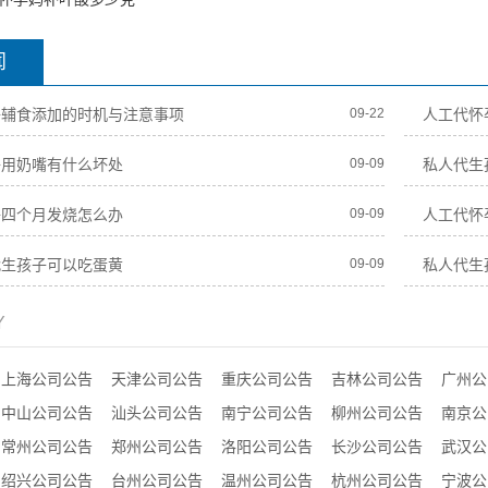
闻
子辅食添加的时机与注意事项
09-22
人工代怀
子用奶嘴有什么坏处
09-09
私人代生
子四个月发烧怎么办
09-09
人工代怀
代生孩子可以吃蛋黄
09-09
私人代生
Y
上海公司公告
天津公司公告
重庆公司公告
吉林公司公告
广州公
中山公司公告
汕头公司公告
南宁公司公告
柳州公司公告
南京公
常州公司公告
郑州公司公告
洛阳公司公告
长沙公司公告
武汉公
绍兴公司公告
台州公司公告
温州公司公告
杭州公司公告
宁波公