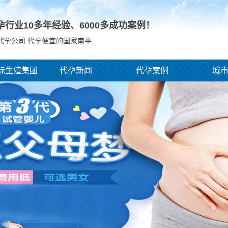
孕行业10多年经验、
6000
多成功案例！
代孕公司 代孕便宜的国家南平
际生殖集团
代孕新闻
代孕案例
城