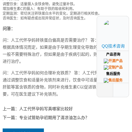
调整饮食：适量摄入含铁食物，避免过量补铁。
增加维生素C的摄入：有助于铁的吸收和利用。
定期监测：密切关注转铁蛋白水平的变化，定期进行相关检查。
咨询医生：如有疑虑或出现异常症状，及时咨询医生。
问答：
问：人工代怀孕妈转铁蛋白偏高是否需要治疗？ 答：是否需要治疗需
QQ技术咨询
QQ技术咨询
根据具体情况而定，如果是由于孕期生理变化导致的转铁蛋白偏高，
一般不需要特殊治疗，但如果是由于疾病引起的，则需要针对原发病
产品咨询
产品咨询
进行治疗。
问：人工代怀孕妈如何合理补充铁质？ 答：人工代怀孕妈补充铁质应
售后服务
售后服务
通过调整饮食和适量补充铁剂来进行，饮食中可适量摄入红肉、动物
肝脏等富含铁质的食物，同时补充维生素C以促进铁的吸收，如有需
要，可在医生建议下补充铁剂。
上一篇：
人工代怀孕妈写真哪家比较好
下一篇：
专业试管助孕初期用了清凉油怎么办？