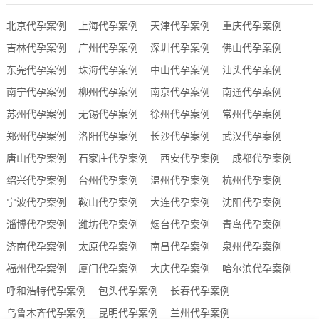
北京代孕案例
上海代孕案例
天津代孕案例
重庆代孕案例
吉林代孕案例
广州代孕案例
深圳代孕案例
佛山代孕案例
东莞代孕案例
珠海代孕案例
中山代孕案例
汕头代孕案例
南宁代孕案例
柳州代孕案例
南京代孕案例
南通代孕案例
苏州代孕案例
无锡代孕案例
徐州代孕案例
常州代孕案例
郑州代孕案例
洛阳代孕案例
长沙代孕案例
武汉代孕案例
唐山代孕案例
石家庄代孕案例
西安代孕案例
成都代孕案例
绍兴代孕案例
台州代孕案例
温州代孕案例
杭州代孕案例
宁波代孕案例
鞍山代孕案例
大连代孕案例
沈阳代孕案例
淄博代孕案例
潍坊代孕案例
烟台代孕案例
青岛代孕案例
济南代孕案例
太原代孕案例
南昌代孕案例
泉州代孕案例
福州代孕案例
厦门代孕案例
大庆代孕案例
哈尔滨代孕案例
呼和浩特代孕案例
包头代孕案例
长春代孕案例
乌鲁木齐代孕案例
昆明代孕案例
兰州代孕案例