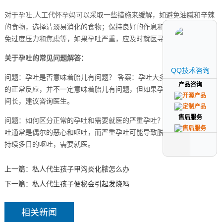
对于孕吐,人工代怀孕妈可以采取一些措施来缓解，如避免油腻和辛辣
的食物，选择清淡易消化的食物；保持良好的作息和充足的睡眠；避
免过度压力和焦虑等，如果孕吐严重，应及时就医寻求医生的帮助。
关于孕吐的常见问题解答：
QQ技术咨询
QQ技术咨询
问题：孕吐是否意味着胎儿有问题？ 答案：孕吐大多数情况下是妊娠
产品咨询
产品咨询
的正常反应，并不一定意味着胎儿有问题，但如果孕吐严重且持续时
间长，建议咨询医生。
售后服务
售后服务
问题：如何区分正常的孕吐和需要就医的严重孕吐？ 答案：正常的孕
吐通常是偶尔的恶心和呕吐，而严重孕吐可能导致脱水、无法进食或
持续多日的呕吐，需要就医。
上一篇：
私人代生孩子甲沟炎化脓怎么办
下一篇：
私人代生孩子便秘会引起发烧吗
相关新闻