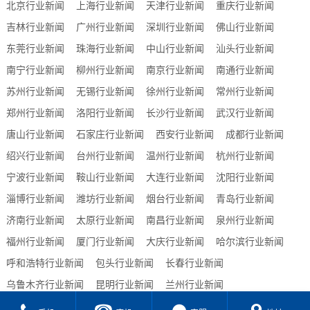
北京行业新闻
上海行业新闻
天津行业新闻
重庆行业新闻
吉林行业新闻
广州行业新闻
深圳行业新闻
佛山行业新闻
东莞行业新闻
珠海行业新闻
中山行业新闻
汕头行业新闻
南宁行业新闻
柳州行业新闻
南京行业新闻
南通行业新闻
苏州行业新闻
无锡行业新闻
徐州行业新闻
常州行业新闻
郑州行业新闻
洛阳行业新闻
长沙行业新闻
武汉行业新闻
唐山行业新闻
石家庄行业新闻
西安行业新闻
成都行业新闻
绍兴行业新闻
台州行业新闻
温州行业新闻
杭州行业新闻
宁波行业新闻
鞍山行业新闻
大连行业新闻
沈阳行业新闻
淄博行业新闻
潍坊行业新闻
烟台行业新闻
青岛行业新闻
济南行业新闻
太原行业新闻
南昌行业新闻
泉州行业新闻
福州行业新闻
厦门行业新闻
大庆行业新闻
哈尔滨行业新闻
呼和浩特行业新闻
包头行业新闻
长春行业新闻
乌鲁木齐行业新闻
昆明行业新闻
兰州行业新闻
贵阳行业新闻
合肥行业新闻
西宁行业新闻
海口行业新闻